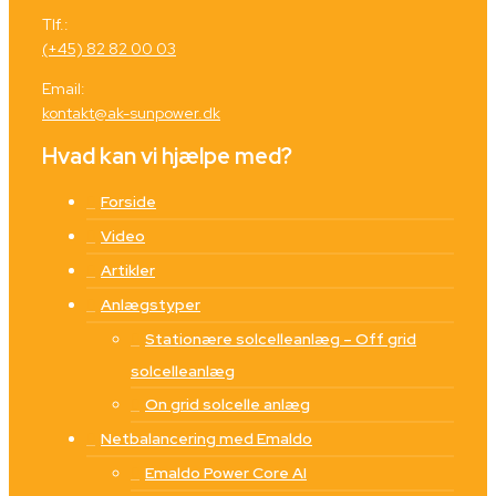
Tlf.:
(+45) 82 82 00 03
Email:
kontakt@ak-sunpower.dk
Hvad kan vi hjælpe med?
Forside
Video
Artikler
Anlægstyper
Stationære solcelleanlæg – Off grid
solcelleanlæg
On grid solcelle anlæg
Netbalancering med Emaldo
Emaldo Power Core AI