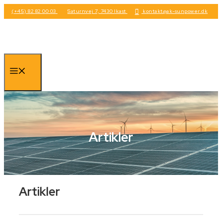
Hop
(+45) 82 82 00 03
Saturnvej 7, 7430 Ikast
kontakt@ak-sunpower.dk
til
indhold
Menu
Artikler
Artikler