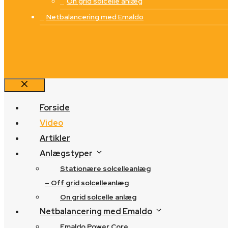
On grid solcelle anlæg
Netbalancering med Emaldo
Luk
Forside
Video
Artikler
Anlægstyper
Stationære solcelleanlæg
– Off grid solcelleanlæg
On grid solcelle anlæg
Netbalancering med Emaldo
Emaldo Power Core