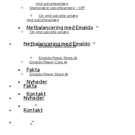
grid solcelleanlæg
Stationære solcelleanlæg – Off
On grid solcelle anlæg
grid solcelleanlæg
Netbalancering med Emaldo
On grid solcelle anlæg
Netbalancering med Emaldo
Emaldo Power Core AI
Emaldo Power Store AI
Emaldo Power Core AI
Fakta
Emaldo Power Store AI
Nyheder
Fakta
Kontakt
Nyheder
Kontakt