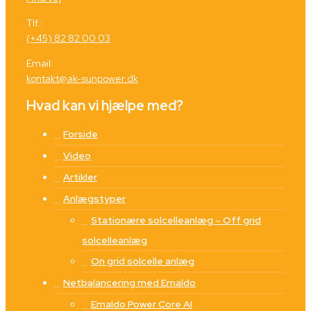
Tlf.:
(+45) 82 82 00 03
Email:
kontakt@ak-sunpower.dk
Hvad kan vi hjælpe med?
Forside
Video
Artikler
Anlægstyper
Stationære solcelleanlæg – Off grid
solcelleanlæg
On grid solcelle anlæg
Netbalancering med Emaldo
Emaldo Power Core AI