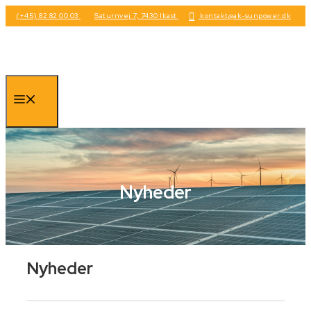
Hop
(+45) 82 82 00 03
Saturnvej 7, 7430 Ikast
kontakt@ak-sunpower.dk
til
indhold
Menu
Nyheder
Nyheder